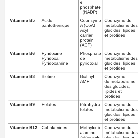
e
phosphate
(NADP)
Vitamine B5
Acide
Coenzyme
Coenzyme du
pantothénique
A (CoA)
métabolisme des
Acyl
glucides, lipides
carrier
et protides
protein
(ACP)
Vitamine B6
Pyridoxine
Phosphate
Coenzyme du
Pyridoxal
de
métabolisme des
Pyridoxamine
pyridoxal
glucides, lipides
et protides
Vitamine B8
Biotine
Biotinyl -
Coenzyme
AMP
du métabolisme
des glucides,
lipides et
protides
Vitamine B9
Folates
tétrahydro
Coenzyme du
folates
métabolisme des
glucides, lipides
et protides
Vitamine B12
Cobalamines
Méthylcob
Coenzyme du
alamine
métabolisme des
Adénosylc
glucides, lipides