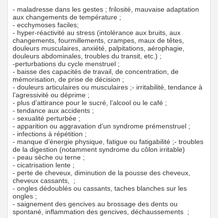
- maladresse dans les gestes ; frilosité, mauvaise adaptation
aux changements de température ;
- ecchymoses faciles;
- hyper-réactivité au stress (intolérance aux bruits, aux
changements, fourmillements, crampes, maux de têtes,
douleurs musculaires, anxiété, palpitations, aérophagie,
douleurs abdominales, troubles du transit, etc.) ;
-perturbations du cycle menstruel ;
- baisse des capacités de travail, de concentration, de
mémorisation, de prise de décision ;
- douleurs articulaires ou musculaires ;- irritabilité, tendance à
l’agressivité ou déprime ;
- plus d’attirance pour le sucré, l’alcool ou le café ;
- tendance aux accidents ;
- sexualité perturbée ;
- apparition ou aggravation d’un syndrome prémenstruel ;
- infections à répétition ;
- manque d’énergie physique, fatigue ou fatigabilité ;- troubles
de la digestion (notamment syndrome du côlon irritable)
- peau sèche ou terne ;
- cicatrisation lente ;
- perte de cheveux, diminution de la pousse des cheveux,
cheveux cassants, ;
- ongles dédoublés ou cassants, taches blanches sur les
ongles ;
- saignement des gencives au brossage des dents ou
spontané, inflammation des gencives, déchaussements ;