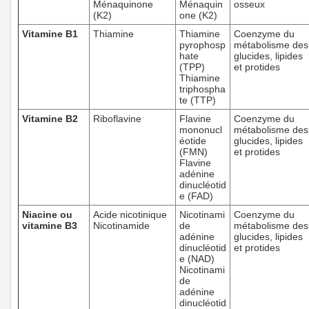
Ménaquinone
Ménaquin
osseux
(K2)
one (K2)
Vitamine B1
Thiamine
Thiamine
Coenzyme du
pyrophosp
métabolisme des
hate
glucides, lipides
(TPP)
et protides
Thiamine
triphospha
te (TTP)
Vitamine B2
Riboflavine
Flavine
Coenzyme du
mononucl
métabolisme des
éotide
glucides, lipides
(FMN)
et protides
Flavine
adénine
dinucléotid
e (FAD)
Niacine ou
Acide nicotinique
Nicotinami
Coenzyme du
vitamine B3
Nicotinamide
de
métabolisme des
adénine
glucides, lipides
dinucléotid
et protides
e (NAD)
Nicotinami
de
adénine
dinucléotid