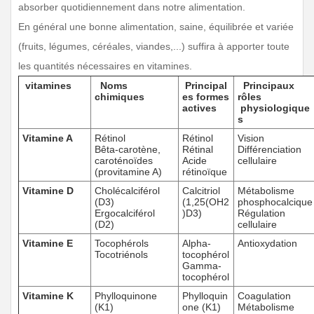
absorber quotidiennement dans notre alimentation.
En général une bonne alimentation, saine, équilibrée et variée
(fruits, légumes, céréales, viandes,...) suffira à apporter toute
les quantités nécessaires en vitamines.
vitamines
Noms
Principal
Principaux
chimiques
es formes
rôles
actives
physiologique
s
Vitamine A
Rétinol
Rétinol
Vision
Bêta-carotène,
Rétinal
Différenciation
caroténoïdes
Acide
cellulaire
(provitamine A)
rétinoïque
Vitamine D
Cholécalciférol
Calcitriol
Métabolisme
(D3)
(1,25(OH2
phosphocalcique
Ergocalciférol
)D3)
Régulation
(D2)
cellulaire
Vitamine E
Tocophérols
Alpha-
Antioxydation
Tocotriénols
tocophérol
Gamma-
tocophérol
Vitamine K
Phylloquinone
Phylloquin
Coagulation
(K1)
one (K1)
Métabolisme