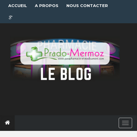
ACCUEIL
A PROPOS
NOUS CONTACTER
T
o
g
g