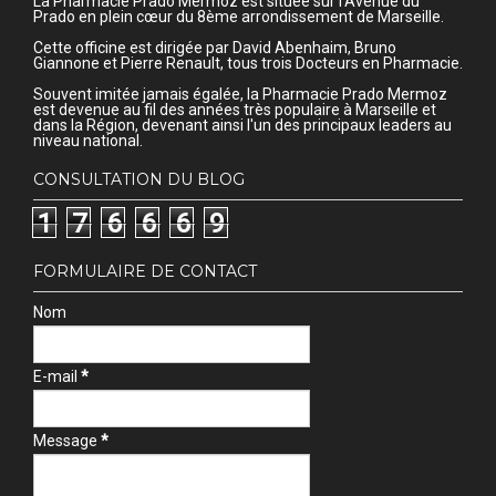
La Pharmacie Prado Mermoz est située sur l'Avenue du
Prado en plein cœur du 8ème arrondissement de Marseille.
Cette officine est dirigée par David Abenhaim, Bruno
Giannone et Pierre Renault, tous trois Docteurs en Pharmacie.
Souvent imitée jamais égalée, la Pharmacie Prado Mermoz
est devenue au fil des années très populaire à Marseille et
dans la Région, devenant ainsi l'un des principaux leaders au
niveau national.
CONSULTATION DU BLOG
1
7
6
6
6
9
FORMULAIRE DE CONTACT
Nom
E-mail
*
Message
*