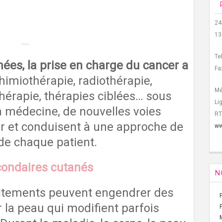
24
13
Te
ées, la prise en charge du cancer a
Fa
himiothérapie, radiothérapie,
Mé
rapie, thérapies ciblées… sous
Li
la médecine, de nouvelles voies
RT
ur et conduisent à une approche de
ww
de chaque patient.
condaires cutanés
N
raitements peuvent engendrer des
r la peau qui modifient parfois