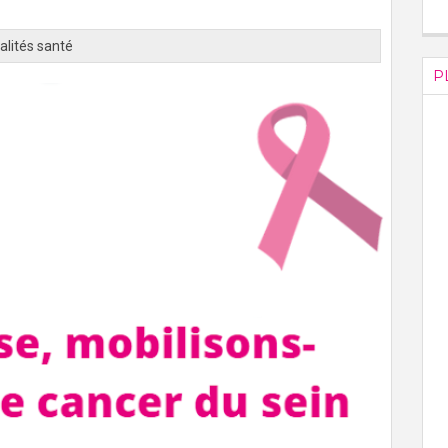
alités santé
P