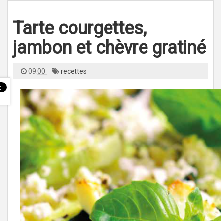
l
e
n
Tarte courgettes,
a
v
i
g
jambon et chèvre gratiné
a
t
i
o
09:00
recettes
n