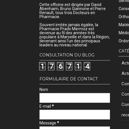
Servi
Cette officine est dirigée par David
Abenhaim, Bruno Giannone et Pierre
Conse
Renault, tous trois Docteurs en
Pharmacie.
Ortho
Souvent imitée jamais égalée, la
Matér
Pharmacie Prado Mermoz est
devenue au fil des années très
Médic
populaire à Marseille et dans la Région,
devenant ainsi l'un des principaux
Ordon
leaders au niveau national.
CAT
CONSULTATION DU BLOG
Act
1
7
6
7
1
4
Act
FORMULAIRE DE CONTACT
Con
Nom
Con
Con
E-mail
*
rec
Message
*