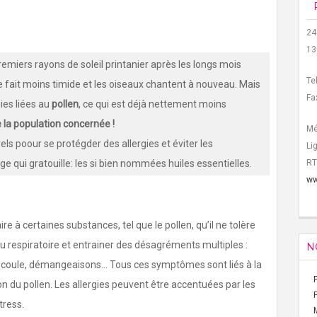
24
13
remiers rayons de soleil printanier après les longs mois
Te
l se fait moins timide et les oiseaux chantent à nouveau. Mais
Fa
gies liées au
pollen
, ce qui est déjà nettement moins
 la population concernée !
Mé
s poour se protégder des allergies et éviter les
Li
 qui gratouille: les si bien nommées huiles essentielles.
RT
ww
e à certaines substances, tel que le pollen, qu’il ne tolère
u respiratoire et entrainer des désagréments multiples :
N
i coule, démangeaisons… Tous ces symptômes sont liés à la
ion du pollen. Les allergies peuvent être accentuées par les
tress.