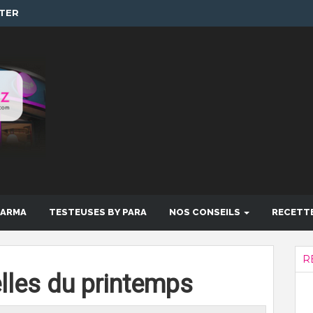
TER
HARMA
TESTEUSES BY PARA
NOS CONSEILS
RECETT
R
elles du printemps