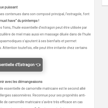
que puissant
ques contenues dans son composé principal, l’estragole, font
 “must have“ du printemps !
 foins, l’huile essentielle d’estragon peut être utilisée par
uillère de miel mais aussi en massage diluée dans de l’huile
ispasmodiques s’ajoutent à ses bienfaits et permet
 Attention toutefois, elle peut être irritante chez certains
sentielle d’Estragon 👈
finir avec les démangeaisons
e essentielle de camomille matricaire est le second allié
llergies saisonnières. Reconnue pour ses propriétés anti-
elle de camomille matricaire s’avère très efficace en cas