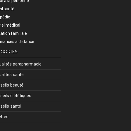
ce à la personne
il santé
pédie
iel médical
ation familiale
nances à distance
ÉGORIES
ualités parapharmacie
ualités santé
seils beauté
seils diététiques
seils santé
ettes