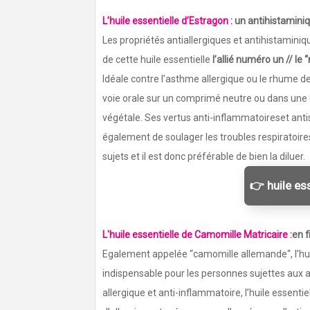
L’huile essentielle d’Estragon :
un antihistamini
Les propriétés antiallergiques et antihistamini
de cette huile essentielle
l’allié numéro un // le
Idéale contre l’asthme allergique ou le rhume des
voie orale sur un comprimé neutre ou dans une c
végétale. Ses vertus anti-inflammatoireset ant
également de soulager les troubles respiratoires.
sujets et il est donc préférable de bien la diluer.
👉 huile es
L'huile essentielle de Camomille Matricaire :
en 
Egalement appelée “camomille allemande“, l’huil
indispensable pour les personnes sujettes aux a
allergique et anti-inflammatoire, l’huile essenti