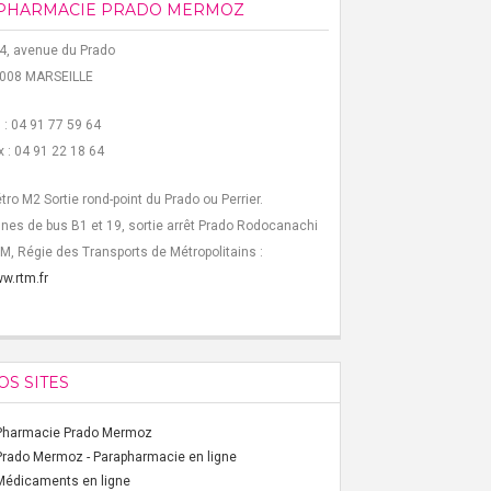
PHARMACIE PRADO MERMOZ
4, avenue du Prado
008 MARSEILLE
l : 04 91 77 59 64
x : 04 91 22 18 64
tro M2 Sortie rond-point du Prado ou Perrier.
gnes de bus B1 et 19, sortie arrêt Prado Rodocanachi
M, Régie des Transports de Métropolitains :
w.rtm.fr
OS SITES
Pharmacie Prado Mermoz
Prado Mermoz - Parapharmacie en ligne
Médicaments en ligne