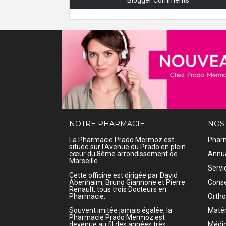
Blogger Comments
NOTRE PHARMACIE
NOS
La Pharmacie Prado Mermoz est
Pharm
située sur l'Avenue du Prado en plein
cœur du 8ème arrondissement de
Annua
Marseille.
Servi
Cette officine est dirigée par David
Abenhaim, Bruno Giannone et Pierre
Conse
Renault, tous trois Docteurs en
Pharmacie.
Ortho
Souvent imitée jamais égalée, la
Matér
Pharmacie Prado Mermoz est
devenue au fil des années très
Médic