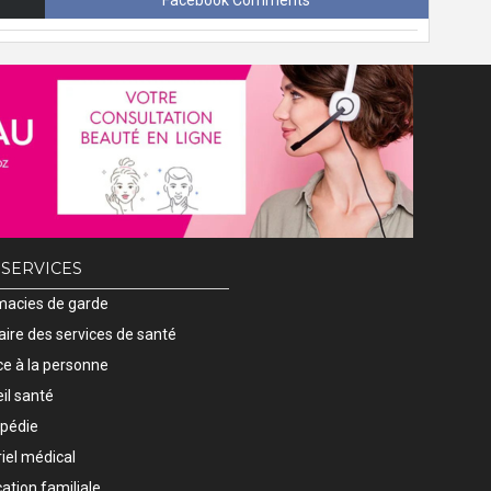
Facebook Comments
 SERVICES
acies de garde
ire des services de santé
ce à la personne
il santé
pédie
iel médical
ation familiale