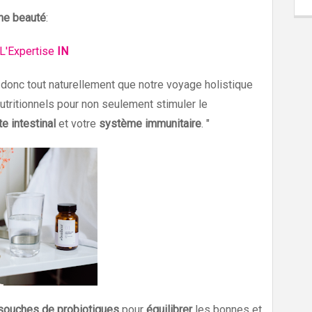
ine beauté
:
L'Expertise
IN
t donc tout naturellement que notre voyage holistique
tritionnels pour non seulement stimuler le
e intestinal
et votre
système immunitaire
. "
 souches de probiotiques
pour
équilibrer
les bonnes et