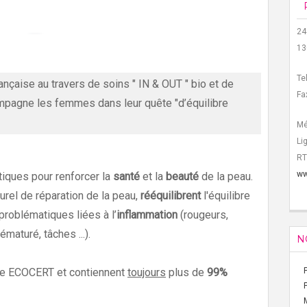
24
13
Te
çaise au travers de soins " IN & OUT " bio et de
Fa
pagne les femmes dans leur quête "d’équilibre
Mé
Li
RT
ww
iques pour renforcer la
santé
et la
beauté
de la peau.
urel de réparation de la peau,
rééquilibrent
l'équilibre
 problématiques liées à l’
inflammation
(rougeurs,
ématuré, tâches ...).
N
rte ECOCERT et contiennent
toujours
plus de
99%