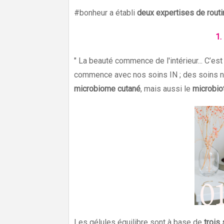
#bonheur a établi
deux expertises de rout
1.
" La beauté commence de l'intérieur... C’es
commence avec nos soins IN ; des soins nu
microbiome cutané
, mais aussi le
microbiot
Les gélules équilibre sont à base de
trois