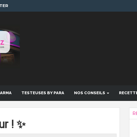
TER
HARMA
TESTEUSES BY PARA
NOS CONSEILS
RECETT
R
r ! ✨