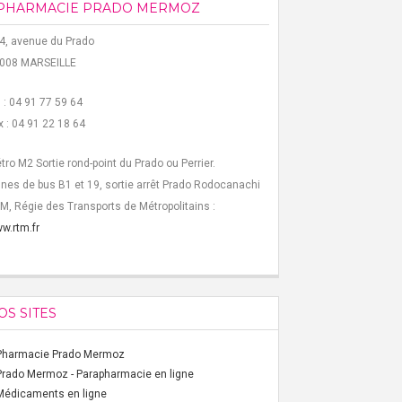
PHARMACIE PRADO MERMOZ
4, avenue du Prado
008 MARSEILLE
l : 04 91 77 59 64
x : 04 91 22 18 64
tro M2 Sortie rond-point du Prado ou Perrier.
gnes de bus B1 et 19, sortie arrêt Prado Rodocanachi
M, Régie des Transports de Métropolitains :
w.rtm.fr
OS SITES
Pharmacie Prado Mermoz
Prado Mermoz - Parapharmacie en ligne
Médicaments en ligne