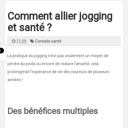
l
e
n
Comment allier jogging
a
v
i
g
et santé ?
a
t
i
o
11:09
Conseils santé
n
La pratique du jogging n’est pas seulement un moyen de
perdre du poids ou encore de réduire l’anxiété, cela
prolongerait l’espérance de vie des coureurs de plusieurs
années !
Des bénéfices multiples