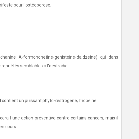
nifeste pour l'ostéoporose.
iochanine A-formononetine-genisteine-daidzeine) qui dans
ropriétés semblables a l'oestradiol.
il contient un puissant phyto-œstrogène, l'hopeine.
rait une action préventive contre certains cancers, mais il
 en cours.