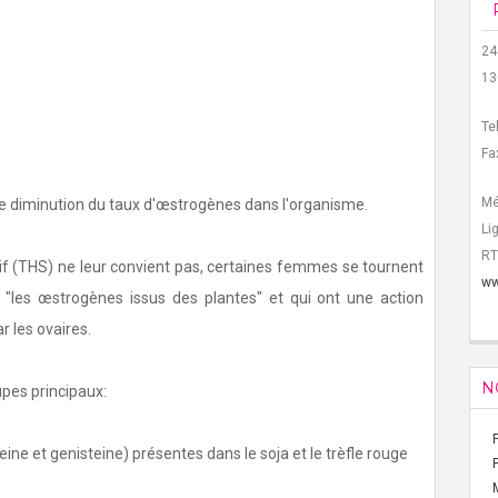
24
13
Te
Fa
Mé
e diminution du taux d'œstrogènes dans l'organisme.
Li
RT
if (THS) ne leur convient pas, certaines femmes se tournent
ww
 "les œstrogènes issus des plantes" et qui ont une action
r les ovaires.
N
pes principaux:
e et genisteine) présentes dans le soja et le trèfle rouge