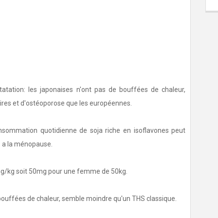
ation: les japonaises n'ont pas de bouffées de chaleur,
ires et d'ostéoporose que les européennes.
nsommation quotidienne de soja riche en isoflavones peut
s a la ménopause.
1mg/kg soit 50mg pour une femme de 50kg.
es bouffées de chaleur, semble moindre qu'un THS classique.