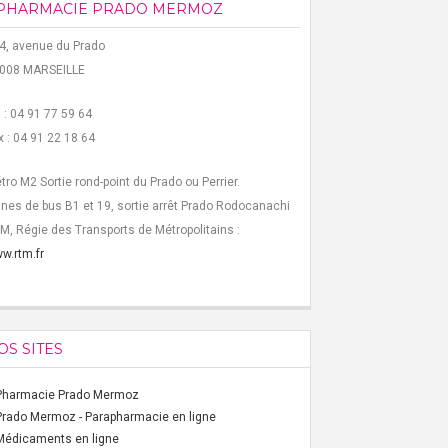
PHARMACIE PRADO MERMOZ
4, avenue du Prado
008 MARSEILLE
l : 04 91 77 59 64
x : 04 91 22 18 64
tro M2 Sortie rond-point du Prado ou Perrier.
gnes de bus B1 et 19, sortie arrêt Prado Rodocanachi
M, Régie des Transports de Métropolitains :
w.rtm.fr
OS SITES
Pharmacie Prado Mermoz
Prado Mermoz - Parapharmacie en ligne
Médicaments en ligne