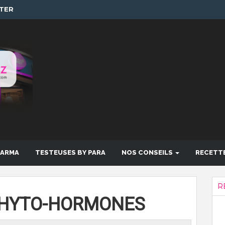
TER
HARMA
TESTEUSES BY PARA
NOS CONSEILS
RECETT
R
PHYTO-HORMONES