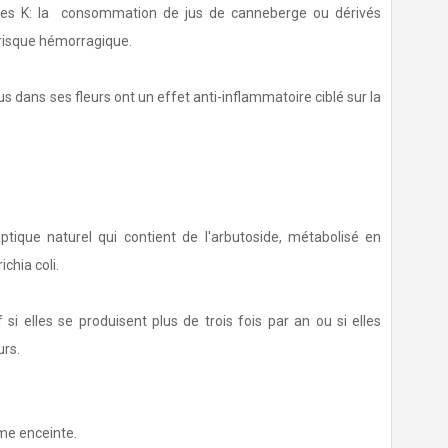
mines K: la consommation de jus de canneberge ou dérivés
 risque hémorragique.
s dans ses fleurs ont un effet anti-inflammatoire ciblé sur la
que naturel qui contient de l'arbutoside, métabolisé en
chia coli.
i elles se produisent plus de trois fois par an ou si elles
urs.
mme enceinte.