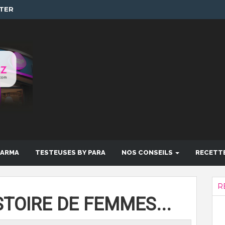
TER
HARMA
TESTEUSES BY PARA
NOS CONSEILS
RECETT
R
STOIRE DE FEMMES...