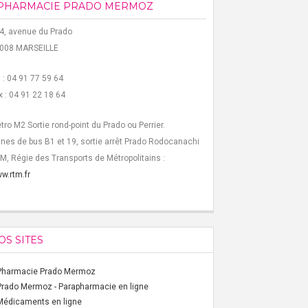
PHARMACIE PRADO MERMOZ
4, avenue du Prado
008 MARSEILLE
l : 04 91 77 59 64
x : 04 91 22 18 64
tro M2 Sortie rond-point du Prado ou Perrier.
gnes de bus B1 et 19, sortie arrêt Prado Rodocanachi
M, Régie des Transports de Métropolitains :
w.rtm.fr
OS SITES
Pharmacie Prado Mermoz
Prado Mermoz - Parapharmacie en ligne
Médicaments en ligne