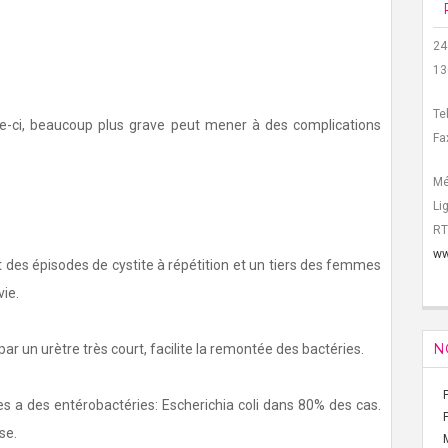
24
13
Te
e-ci, beaucoup plus grave peut mener à des complications
Fa
Mé
Li
RT
ww
des épisodes de cystite à répétition et un tiers des femmes
vie.
N
 un urètre très court, facilite la remontée des bactéries.
es a des entérobactéries: Escherichia coli dans 80% des cas.
se.