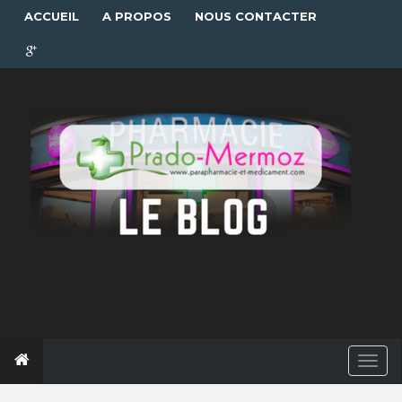
ACCUEIL
A PROPOS
NOUS CONTACTER
T
o
g
g