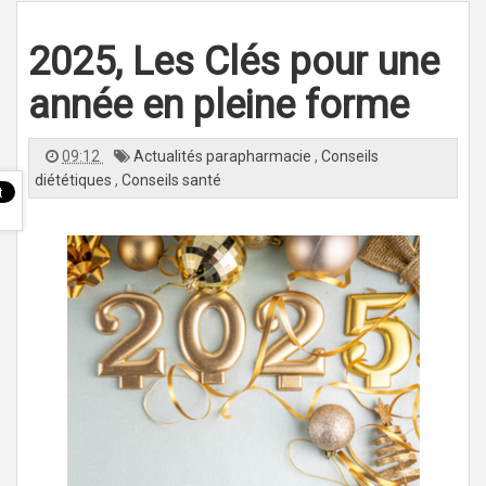
l
e
n
2025, Les Clés pour une
a
v
i
g
année en pleine forme
a
t
i
o
09:12
Actualités parapharmacie
,
Conseils
n
diététiques
,
Conseils santé