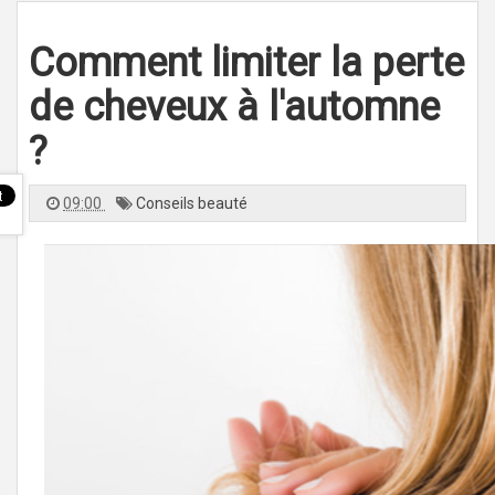
l
e
n
Comment limiter la perte
a
v
i
g
de cheveux à l'automne
a
t
i
?
o
n
09:00
Conseils beauté