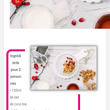
Ingrédi
ents
pour
2
person
nesㅤ
• 120ml
de lait
de coco bio