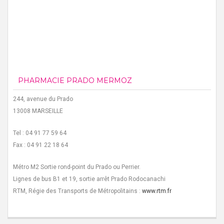
PHARMACIE PRADO MERMOZ
244, avenue du Prado
13008 MARSEILLE
Tel : 04 91 77 59 64
Fax : 04 91 22 18 64
Métro M2 Sortie rond-point du Prado ou Perrier.
Lignes de bus B1 et 19, sortie arrêt Prado Rodocanachi
RTM, Régie des Transports de Métropolitains :
www.rtm.fr