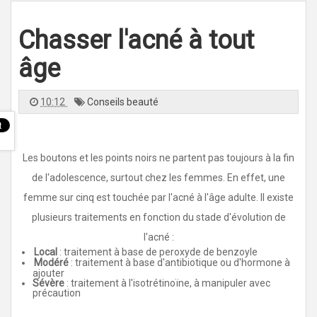
l
e
n
Chasser l'acné à tout
a
v
i
g
âge
a
t
i
o
10:12
Conseils beauté
n
Les boutons et les points noirs ne partent pas toujours à la fin
de l'adolescence, surtout chez les femmes. En effet, une
femme sur cinq est touchée par l'acné à l'âge adulte. Il existe
plusieurs traitements en fonction du stade d'évolution de
l'acné :
Local
: traitement à base de peroxyde de benzoyle
Modéré
: traitement à base d'antibiotique ou d'hormone à
ajouter
Sévère
: traitement à l'isotrétinoïne, à manipuler avec
précaution