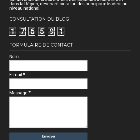
dans la Région, devenant ainsi l'un des principaux leaders au
niveau national.
CONSULTATION DU BLOG
1
7
6
5
9
1
FORMULAIRE DE CONTACT
Nom
E-mail
*
Message
*